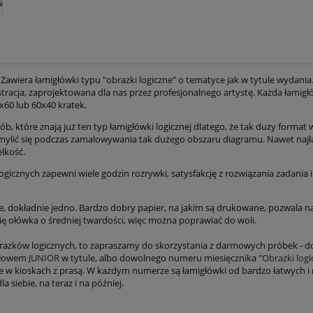
 Zawiera łamigłówki typu "obrazki logiczne" o tematyce jak w tytule wydani
ustracja, zaprojektowana dla nas przez profesjonalnego artystę. Każda łamig
x60 lub 60x40 kratek.
ób, które znają już ten typ łamigłówki logicznej dlatego, że tak duży forma
omylić się podczas zamalowywania tak dużego obszaru diagramu. Nawet najła
lkość.
gicznych zapewni wiele godzin rozrywki, satysfakcję z rozwiązania zadania 
 dokładnie jedno. Bardzo dobry papier, na jakim są drukowane, pozwala na 
się ołówka o średniej twardości, więc można poprawiać do woli.
obrazków logicznych, to zapraszamy do skorzystania z darmowych próbek - d
 słowem
JUNIOR
w tytule, albo dowolnego numeru miesięcznika "
Obrazki logi
e w kioskach z prasą. W każdym numerze są łamigłówki od bardzo łatwych i 
a siebie, na teraz i na później.