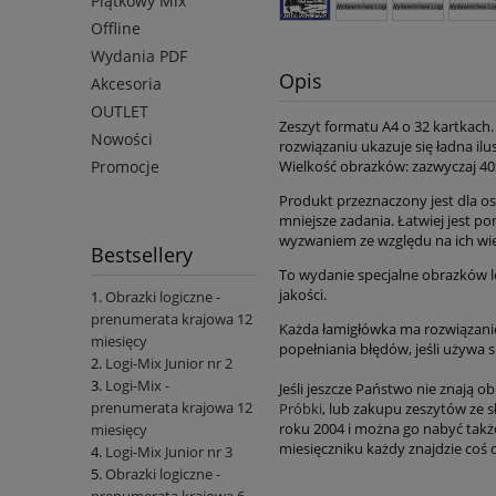
Piątkowy Mix
Offline
Wydania PDF
Opis
Akcesoria
OUTLET
Zeszyt formatu A4 o 32 kartkach.
Nowości
rozwiązaniu ukazuje się ładna il
Wielkość obrazków: zazwyczaj 40
Promocje
Produkt przeznaczony jest dla os
mniejsze zadania. Łatwiej jest p
wyzwaniem ze względu na ich wie
Bestsellery
To wydanie specjalne obrazków lo
jakości.
Obrazki logiczne -
prenumerata krajowa 12
Każda łamigłówka ma rozwiązanie,
miesięcy
popełniania błędów, jeśli używa 
Logi-Mix Junior nr 2
Logi-Mix -
Jeśli jeszcze Państwo nie znają 
prenumerata krajowa 12
Próbki
, lub zakupu zeszytów ze
roku 2004 i można go nabyć takż
miesięcy
miesięczniku każdy znajdzie coś dl
Logi-Mix Junior nr 3
Obrazki logiczne -