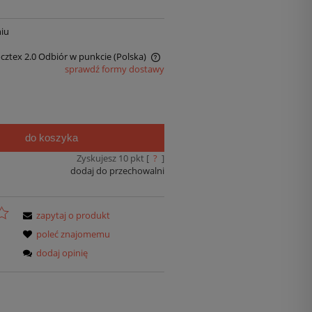
iu
ocztex 2.0 Odbiór w punkcie
(Polska)
sprawdź formy dostawy
do koszyka
Zyskujesz
10
pkt [
?
]
dodaj do przechowalni
zapytaj o produkt
poleć znajomemu
dodaj opinię