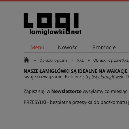
Menu
Nowości
Promocje
»
»
»
Obrazki logiczne
XXL
Obrazki logiczne XXL 
NASZE ŁAMIGŁÓWKI SĄ IDEALNE NA WAKACJE
swoje rozwiązanie. Pobierz
z tej listy łamigłówek
.
D
Zapisz się: w
Newsletterze
wysyłamy co miesiąc
PRZESYŁKI - bezpłatna przesyłka do paczkomatu j