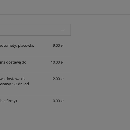
automaty, placówki,
9,00 zł
er z dostawą do
10,00 zł
wa dostawa dla
12,00 zł
ostawy 1-2 dni od
bie firmy)
0,00 zł