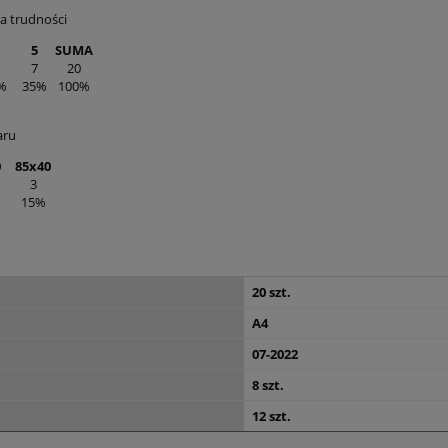
a trudności
5
SUMA
7
20
%
35%
100%
aru
0
85x40
3
15%
20 szt.
A4
07-2022
8 szt.
12 szt.