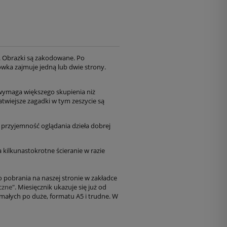
a. Obrazki są zakodowane. Po
łówka zajmuje jedną lub dwie strony.
t wymaga większego skupienia niż
twiejsze zagadki w tym zeszycie są
i przyjemność oglądania dzieła dobrej
kilkunastokrotne ścieranie w razie
o pobrania na naszej stronie w zakładce
czne
". Miesięcznik ukazuje się już od
małych po duże, formatu A5 i trudne. W