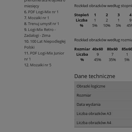
prenumerata krajowa 6
Rozkład obrazków według stopni
miesięcy
PDF Logi-Mix nr 1
Stopień
1
2
3
4
Mozaiki nr 1
Liczba
1
2
1
9
Trenuj umysł! nr 1
%
5%
10%
5%
45
Logi-Mix Retro -
Zadalogi - Zima
Rozkład obrazków według rozmi
100 Lat Niepodległej
Polski
Rozmiar
40x60
80x60
85x6
PDF Logi-Mix Junior
Liczba
9
7
1
nr 1
%
45%
35%
5%
Mozaiki nr 5
Dane techniczne
Obrazki logiczne
Rozmiar
Data wydania
Liczba obrazków A3
Liczba obrazków A4