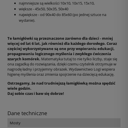
najmniejsze są wielkości 10x10, 10x15, 15x10,
większe - 45x50, 50x35, 50x40
największe - od 90x40 do 85x60 (po jednej sztuce na
wydanie).
Te łamigłówki są przeznaczone zarówno dla dzieci - mniej
więcej od lat 6 lat, jak również dla każdego dorosłego. Coraz
częściej wykorzystywane są one przy wspieraniu edukacji,
propagowaniu logicznego myślenia i zwykłego ćwiczenia
szarych komórek.
Matematyka tutaj to nie tylko liczby, staje się
ona zagadką do rozwiązania, dzięki czemu czytelnik otrzymuje w
nagrodę ładny i przyjemny obrazek. Wydawnictwo Logi wspiera
higienę myślenia oraz zmienia spojrzenie na dziecięcą edukację.
Ostrzegamy, że nad trudniejszą łamigłówką można spędzić
wiele godzin.
Daj sobie czas i baw się dobrze!
Dane techniczne
Mosty