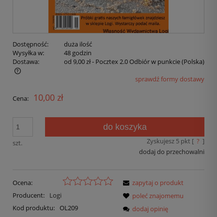
Dostępność:
duża ilość
Wysyłka w:
48 godzin
Dostawa:
od 9,00 zł
- Pocztex 2.0 Odbiór w punkcie
(Polska)
sprawdź formy dostawy
10,00 zł
Cena:
do koszyka
Zyskujesz
5
pkt [
?
]
szt.
dodaj do przechowalni
Ocena:
zapytaj o produkt
Producent:
Logi
poleć znajomemu
Kod produktu:
OL209
dodaj opinię