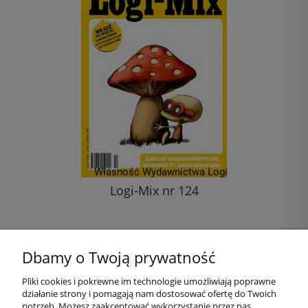
Logi-Mix nr 124
11,00 zł
Dbamy o Twoją prywatność
do koszyka
Pliki cookies i pokrewne im technologie umożliwiają poprawne
działanie strony i pomagają nam dostosować ofertę do Twoich
Pomoc
potrzeb. Możesz zaakceptować wykorzystanie przez nas