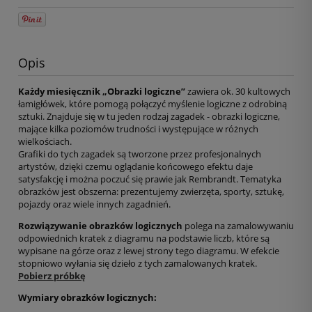
Opis
Każdy miesięcznik „Obrazki logiczne”
zawiera ok. 30 kultowych
łamigłówek, które pomogą połączyć myślenie logiczne z odrobiną
sztuki. Znajduje się w tu jeden rodzaj zagadek - obrazki logiczne,
mające kilka poziomów trudności i występujące w różnych
wielkościach.
Grafiki do tych zagadek są tworzone przez profesjonalnych
artystów, dzięki czemu oglądanie końcowego efektu daje
satysfakcję i można poczuć się prawie jak Rembrandt. Tematyka
obrazków jest obszerna: prezentujemy zwierzęta, sporty, sztukę,
pojazdy oraz wiele innych zagadnień.
Rozwiązywanie obrazków logicznych
polega na zamalowywaniu
odpowiednich kratek z diagramu na podstawie liczb, które są
wypisane na górze oraz z lewej strony tego diagramu. W efekcie
stopniowo wyłania się dzieło z tych zamalowanych kratek.
Pobierz próbkę
Wymiary obrazków logicznych: