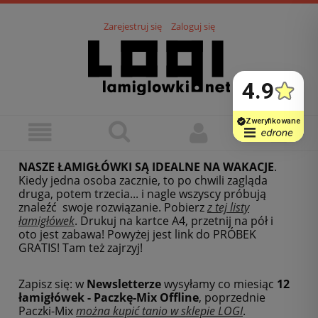
Zarejestruj się
Zaloguj się
NASZE ŁAMIGŁÓWKI SĄ IDEALNE NA WAKACJE
.
Kiedy jedna osoba zacznie, to po chwili zagląda
druga, potem trzecia... i nagle wszyscy próbują
znaleźć swoje rozwiązanie. Pobierz
z tej listy
łamigłówek
.
Drukuj na kartce A4, przetnij na pół i
oto jest zabawa! Powyżej jest link do PRÓBEK
GRATIS! Tam też zajrzyj!
Zapisz się: w
Newsletterze
wysyłamy co miesiąc
12
łamigłówek - Paczkę-Mix Offline
, poprzednie
Paczki-Mix
można kupić tanio w sklepie LOGI
.