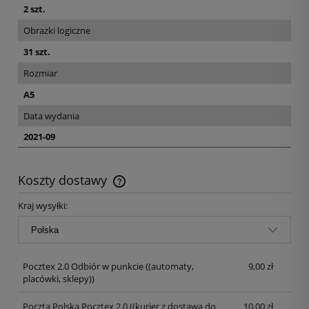
2 szt.
Obrazki logiczne
31 szt.
Rozmiar
A5
Data wydania
2021-09
Koszty dostawy
Kraj wysyłki:
Pocztex 2.0 Odbiór w punkcie
((automaty,
9,00 zł
placówki, sklepy))
Poczta Polska Pocztex 2.0
((kurier z dostawą do
10,00 zł