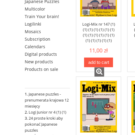
Japanese Puzzles
Multicolor
Train Your brain!
Logilinki
Logi-Mix nr 147 (1)
(1) (1) (1) (1) (1) (1)
Mosaics
(1) (1) (1) (1) (1) (1)
Subscription
(1) (1) (1) (1) (1)
Calendars
11,00 zł
Digital products
New products
add to cart
Products on sale
Japanese puzzles -
prenumerata krajowa 12
miesięcy
Logi Junior nr 4 (1) (1)
24 proste kroki aby
pokonać Japanese
puzzles