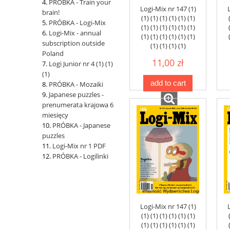
PRÓBKA - Train your
Logi-Mix nr 147 (1)
brain!
(1) (1) (1) (1) (1) (1)
PRÓBKA - Logi-Mix
(1) (1) (1) (1) (1) (1)
Logi-Mix - annual
(1) (1) (1) (1) (1) (1)
subscription outside
(1) (1) (1) (1)
Poland
11,00 zł
Logi Junior nr 4 (1) (1)
(1)
add to cart
PRÓBKA - Mozaiki
Japanese puzzles -
prenumerata krajowa 6
miesięcy
PRÓBKA - Japanese
puzzles
Logi-Mix nr 1 PDF
PRÓBKA - Logilinki
Logi-Mix nr 147 (1)
(1) (1) (1) (1) (1) (1)
(1) (1) (1) (1) (1) (1)